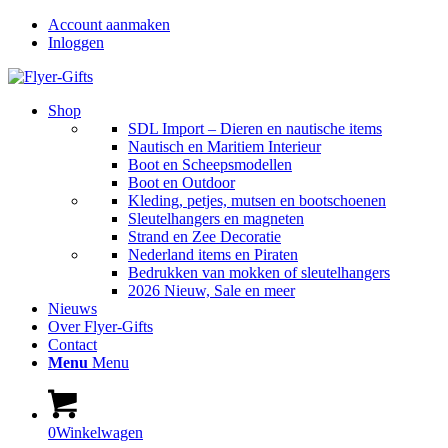
Account aanmaken
Inloggen
Shop
SDL Import – Dieren en nautische items
Nautisch en Maritiem Interieur
Boot en Scheepsmodellen
Boot en Outdoor
Kleding, petjes, mutsen en bootschoenen
Sleutelhangers en magneten
Strand en Zee Decoratie
Nederland items en Piraten
Bedrukken van mokken of sleutelhangers
2026 Nieuw, Sale en meer
Nieuws
Over Flyer-Gifts
Contact
Menu
Menu
0
Winkelwagen