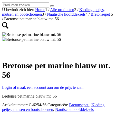
Producten
Zoeken
zoeken
U bevindt zich hier:
Home
1
/
Alle producten
2
/
Kleding, petjes,
mutsen en bootschoenen
3
/
Nautische hoofddeksels
4
/
Bretonsepet
5
/
Bretonse pet marine blauw mt. 56
Bretonse pet marine blauw mt.
56
Login of maak een account aan om de prijs te zien
Bretonse pet marine blauw mt. 56
Artikelnummer:
C-6254-56
Categorieën:
Bretonsepet
,
Kleding,
petjes, mutsen en bootschoenen
,
Nautische hoofddeksels