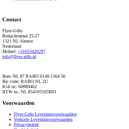
Contact
Flyer-Gifts
Redactiestraat 25-27
1321 NL Almere
Nederland
Mobiel:
+31653420297
info@flyer-gifts.nl
Iban: NL 87 RABO 0149 1564 56
Bic code: RABO NL 2U
Kvk nr.: 60889462
BTW nr.: NL 854105165B01
Voorwaarden
Flyer-Gifts Leveringsvoorwaarden
Verkorte Leveringsvoorwaarden
Privacybeleid