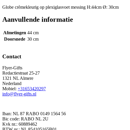
Globe crèmekleurig op plexiglasvoet messing H:44cm Ø: 30cm
Aanvullende informatie
Afmetingen
44 cm
Doorsnede
30 cm
Contact
Flyer-Gifts
Redactiestraat 25-27
1321 NL Almere
Nederland
Mobiel:
+31653420297
info@flyer-gifts.nl
Iban: NL 87 RABO 0149 1564 56
Bic code: RABO NL 2U
Kvk nr.: 60889462
BTW nr.: NL 854105165B01