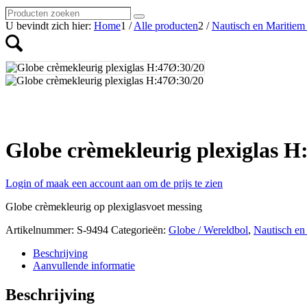
Producten
Zoeken
zoeken
U bevindt zich hier:
Home
1
/
Alle producten
2
/
Nautisch en Maritiem 
Globe crèmekleurig plexiglas H
Login of maak een account aan om de prijs te zien
Globe crèmekleurig op plexiglasvoet messing
Artikelnummer:
S-9494
Categorieën:
Globe / Wereldbol
,
Nautisch en 
Beschrijving
Aanvullende informatie
Beschrijving