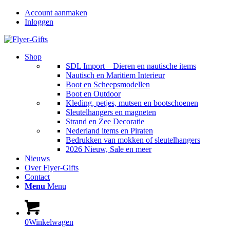
Account aanmaken
Inloggen
Shop
SDL Import – Dieren en nautische items
Nautisch en Maritiem Interieur
Boot en Scheepsmodellen
Boot en Outdoor
Kleding, petjes, mutsen en bootschoenen
Sleutelhangers en magneten
Strand en Zee Decoratie
Nederland items en Piraten
Bedrukken van mokken of sleutelhangers
2026 Nieuw, Sale en meer
Nieuws
Over Flyer-Gifts
Contact
Menu
Menu
0
Winkelwagen