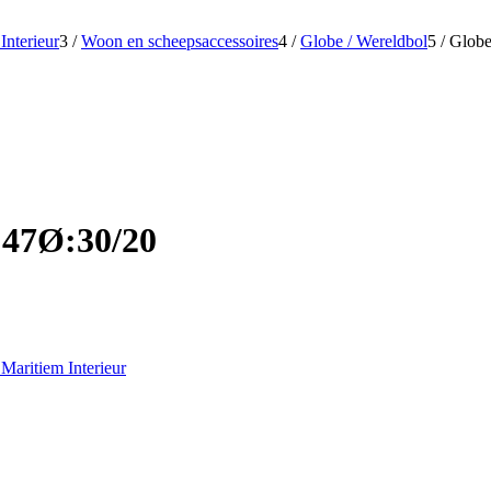
Interieur
3
/
Woon en scheepsaccessoires
4
/
Globe / Wereldbol
5
/
Globe
:47Ø:30/20
Maritiem Interieur