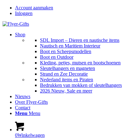
Account aanmaken
Inloggen
Shop
SDL Import – Dieren en nautische items
Nautisch en Maritiem Interieur
Boot en Scheepsmodellen
Boot en Outdoor
Kleding, petjes, mutsen en bootschoenen
Sleutelhangers en magneten
Strand en Zee Decoratie
Nederland items en Piraten
Bedrukken van mokken of sleutelhangers
2026 Nieuw, Sale en meer
Nieuws
Over Flyer-Gifts
Contact
Menu
Menu
0
Winkelwagen