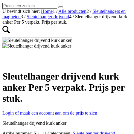
Producten
Zoeken
zoeken
U bevindt zich hier:
Home
1
/
Alle producten
2
/
Sleutelhangers en
magneten
3
/
Sleutelhanger drijvend
4
/
Sleutelhanger drijvend kurk
anker Per 5 verpakt. Prijs per stuk.
Sleutelhanger drijvend kurk
anker Per 5 verpakt. Prijs per
stuk.
Login of maak een account aan om de prijs te zien
Sleutelhanger drijvend kurk anker
Artikelnummer:
S-1111
Categorieën:
Sleutelhanger drijvend
,