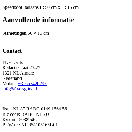
Speedboot Italiaans L: 50 cm x H: 15 cm
Aanvullende informatie
Afmetingen
50 × 15 cm
Contact
Flyer-Gifts
Redactiestraat 25-27
1321 NL Almere
Nederland
Mobiel:
+31653420297
info@flyer-gifts.nl
Iban: NL 87 RABO 0149 1564 56
Bic code: RABO NL 2U
Kvk nr.: 60889462
BTW nr.: NL 854105165B01