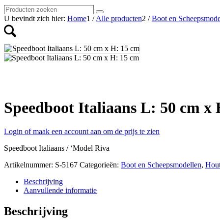
Producten
Zoeken
zoeken
U bevindt zich hier:
Home
1
/
Alle producten
2
/
Boot en Scheepsmode
Speedboot Italiaans L: 50 cm x
Login of maak een account aan om de prijs te zien
Speedboot Italiaans / ‘Model Riva
Artikelnummer:
S-5167
Categorieën:
Boot en Scheepsmodellen
,
Hout
Beschrijving
Aanvullende informatie
Beschrijving