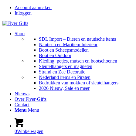
Account aanmaken
Inloggen
Shop
SDL Import – Dieren en nautische items
Nautisch en Maritiem Interieur
Boot en Scheepsmodellen
Boot en Outdoor
Kleding, petjes, mutsen en bootschoenen
Sleutelhangers en magneten
Strand en Zee Decoratie
Nederland items en Piraten
Bedrukken van mokken of sleutelhangers
2026 Nieuw, Sale en meer
Nieuws
Over Flyer-Gifts
Contact
Menu
Menu
0
Winkelwagen