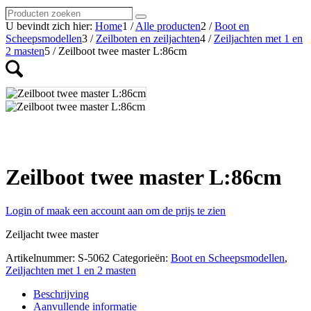
Producten
Zoeken
zoeken
U bevindt zich hier:
Home
1
/
Alle producten
2
/
Boot en
Scheepsmodellen
3
/
Zeilboten en zeiljachten
4
/
Zeiljachten met 1 en
2 masten
5
/
Zeilboot twee master L:86cm
Zeilboot twee master L:86cm
Login of maak een account aan om de prijs te zien
Zeiljacht twee master
Artikelnummer:
S-5062
Categorieën:
Boot en Scheepsmodellen
,
Zeiljachten met 1 en 2 masten
Beschrijving
Aanvullende informatie