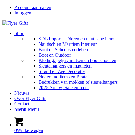
Account aanmaken
Inloggen
Shop
SDL Import – Dieren en nautische items
Nautisch en Maritiem Interieur
Boot en Scheepsmodellen
Boot en Outdoor
Kleding, petjes, mutsen en bootschoenen
Sleutelhangers en magneten
Strand en Zee Decoratie
Nederland items en Piraten
Bedrukken van mokken of sleutelhangers
2026 Nieuw, Sale en meer
Nieuws
Over Flyer-Gifts
Contact
Menu
Menu
0
Winkelwagen