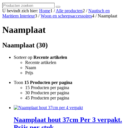
Producten
Zoeken
zoeken
U bevindt zich hier:
Home
1
/
Alle producten
2
/
Nautisch en
Maritiem Interieur
3
/
Woon en scheepsaccessoires
4
/
Naamplaat
Naamplaat
Naamplaat (30)
Sorteer op
Recente artikelen
Recente artikelen
Naam
Prijs
Toon
15 Producten per pagina
15 Producten per pagina
30 Producten per pagina
45 Producten per pagina
Naamplaat hout 37cm Per 3 verpakt.
Prijs per stuk.