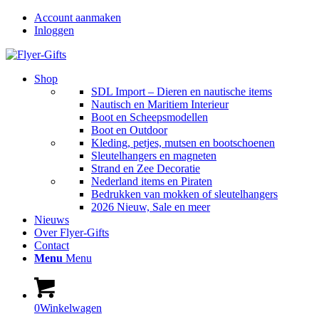
Account aanmaken
Inloggen
Shop
SDL Import – Dieren en nautische items
Nautisch en Maritiem Interieur
Boot en Scheepsmodellen
Boot en Outdoor
Kleding, petjes, mutsen en bootschoenen
Sleutelhangers en magneten
Strand en Zee Decoratie
Nederland items en Piraten
Bedrukken van mokken of sleutelhangers
2026 Nieuw, Sale en meer
Nieuws
Over Flyer-Gifts
Contact
Menu
Menu
0
Winkelwagen