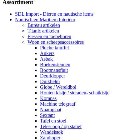
Assortiment
SDL Import - Dieren en nautische items
Nautisch en Maritiem Interieur
Bureau artikelen
Titanic artikelen
Flessen en toebehoren
Woon en scheepsaccessoires
Pluche knuffel
Ankers
Asbak
Boekensteunen
Bootmansfluit
Deurklopper
Duikhelm
Globe / Wereldbol
Houten kistje / sieraden- schatkistje
Kompas
Machine telegraaf
Naamplaat
Sextant
Tafel en stoel
Telescoop / op statief
Wandelstok
Zandloper